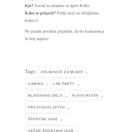
Kje?
Zavod za mladino in šport Krško
Kako se prijaviš?
Pošlji mail na info@zms-
krsko.si.
Ne pozabi povabiti prijatelje, da bo konkurenca
še bolj napeta!
Tags:
,
DELAVNICE ZA MLADE
,
,
GAMING
LAN PARTY
,
,
MLADINSKO DELO
PLAYSTATION
,
PROSTOVOLJSTVO
,
ŠPORTNE IGRE
,
VEČER ŠPORTNIH IGER