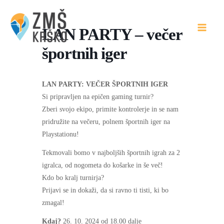
Skip
to
LAN PARTY – večer
content
športnih iger
LAN PARTY: VEČER ŠPORTNIH IGER
Si pripravljen na epičen gaming turnir?
Zberi svojo ekipo, primite kontrolerje in se nam
pridružite na večeru, polnem športnih iger na
Playstationu!
Tekmovali bomo v najboljših športnih igrah za 2
igralca, od nogometa do košarke in še več!
Kdo bo kralj turnirja?
Prijavi se in dokaži, da si ravno ti tisti, ki bo
zmagal!
Kdaj?
26. 10. 2024 od 18.00 dalje