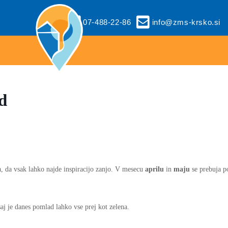
07-488-22-86
info@zms-krsko.si
d
a, da vsak lahko najde inspiracijo zanjo. V mesecu
aprilu
in
maju
se prebuja p
aj je danes pomlad lahko vse prej kot zelena.