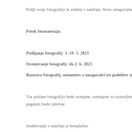
Pošlji svojo fotografijo in sodeluj v natečaju. Avtor zmagovalne
Potek fotonatečaja:
Pošiljanje fotografij: 3.-19. 5. 2023
Ocenjevanje fotografij: do 2. 6. 2023
Razstava fotografij, seznanitev z zmagovalci ter podelitev 
Vse poslane fotografijo bodo ocenjene, natisnjene in razstavlj
pogojem bodo izločene.
Sodelovanje v natečaju je brezplačno.