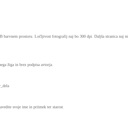
B barvnem prostoru. Ločljivost fotografij naj bo 300 dpi. Daljša stranica naj m
ega žiga in brez podpisa avtorja.
v_dela
avedite svoje ime in priimek ter starost.