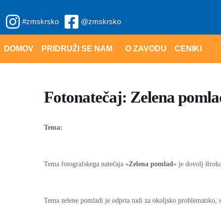
Skip
#zmskrsko
@zmskrsko
to
content
DOMOV
PRIDRUŽI SE NAM
O ZAVODU
CENIKI
Fotonatečaj: Zelena pomla
Tema:
Tema fotografskega natečaja »
Zelena pomlad
« je dovolj širok
Tema zelene pomladi je odprta tudi za okoljsko problematiko, s