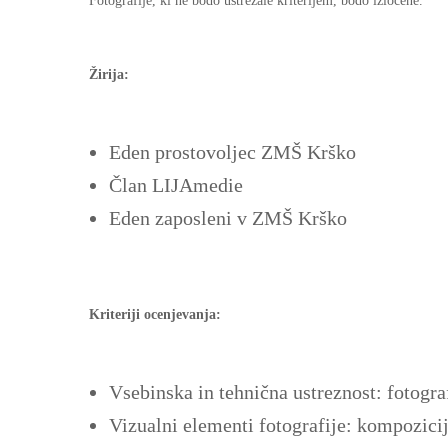
Fotografije, ki ne bodo ustrezale kriterijem, bodo izločene.
Žirija:
Eden prostovoljec ZMŠ Krško
Član LIJAmedie
Eden zaposleni v ZMŠ Krško
Kriteriji ocenjevanja:
Vsebinska in tehnična ustreznost: fotogra
Vizualni elementi fotografije: kompozicij