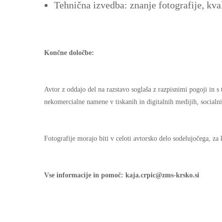
Tehnična izvedba: znanje fotografije, kval
Končne določbe:
Avtor z oddajo del na razstavo soglaša z razpisnimi pogoji in s
nekomercialne namene v tiskanih in digitalnih medijih, socialnih
Fotografije morajo biti v celoti avtorsko delo sodelujočega, za
Vse informacije in pomoč: kaja.crpic@zms-krsko.si