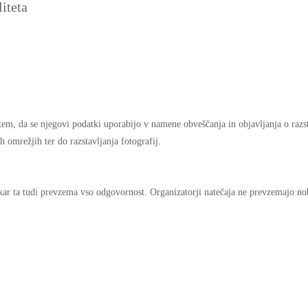
iteta
 tem, da se njegovi podatki uporabijo v namene obveščanja in objavljanja o razst
 omrežjih ter do razstavljanja fotografij.
 kar ta tudi prevzema vso odgovornost. Organizatorji natečaja ne prevzemajo nob