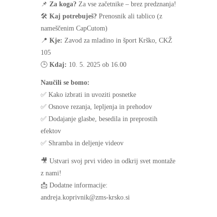
📌
Za koga?
Za vse začetnike – brez predznanja!
🛠️
Kaj potrebuješ?
Prenosnik ali tablico (z
nameščenim CapCutom)
📍
Kje:
Zavod za mladino in šport Krško, CKŽ
105
🕒
Kdaj:
10. 5. 2025 ob 16.00
Naučili se bomo:
✅ Kako izbrati in uvoziti posnetke
✅ Osnove rezanja, lepljenja in prehodov
✅ Dodajanje glasbe, besedila in preprostih
efektov
✅ Shramba in deljenje videov
🎥 Ustvari svoj prvi video in odkrij svet montaže
z nami!
📩 Dodatne informacije:
andreja.koprivnik@zms-krsko.si