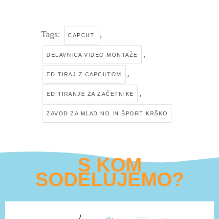
Tags:
,
CAPCUT
,
DELAVNICA VIDEO MONTAŽE
,
EDITIRAJ Z CAPCUTOM
,
EDITIRANJE ZA ZAČETNIKE
ZAVOD ZA MLADINO IN ŠPORT KRŠKO
S KOM
SODELUJEMO?