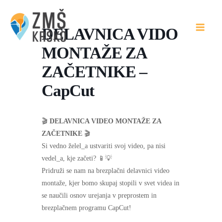
Skip
to
DELAVNICA VIDO
content
MONTAŽE ZA
ZAČETNIKE –
CapCut
🎬
DELAVNICA VIDEO MONTAŽE ZA
ZAČETNIKE
🎬
Si vedno želel_a ustvariti svoj video, pa nisi
vedel_a, kje začeti? 📱💡
Pridruži se nam na brezplačni delavnici video
montaže, kjer bomo skupaj stopili v svet videa in
se naučili osnov urejanja v preprostem in
brezplačnem programu CapCut!