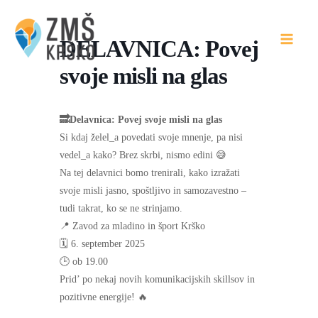
Skip
to
DELAVNICA: Povej
content
svoje misli na glas
🔜Delavnica: Povej svoje misli na glas
Si kdaj želel_a povedati svoje mnenje, pa nisi
vedel_a kako? Brez skrbi, nismo edini 😅
Na tej delavnici bomo trenirali, kako izražati
svoje misli jasno, spoštljivo in samozavestno –
tudi takrat, ko se ne strinjamo.
📍 Zavod za mladino in šport Krško
🗓️ 6. september 2025
🕒 ob 19.00
Prid’ po nekaj novih komunikacijskih skillsov in
pozitivne energije! 🔥