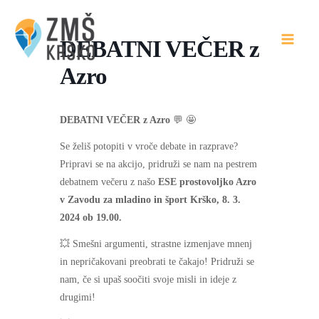
Skip
to
DEBATNI VEČER z
content
Azro
DEBATNI VEČER z Azro
💬 🤩
Se želiš potopiti v vroče debate in razprave?
Pripravi se na akcijo, pridruži se nam na pestrem
debatnem večeru z našo
ESE prostovoljko Azro
v Zavodu za mladino in šport Krško, 8. 3.
2024 ob 19.00.
💥 Smešni argumenti, strastne izmenjave mnenj
in nepričakovani preobrati te čakajo! Pridruži se
nam, če si upaš soočiti svoje misli in ideje z
drugimi!