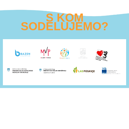
S KOM
SODELUJEMO?