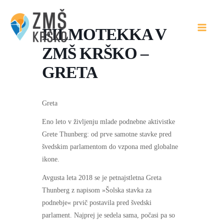
Skip
to
FILMOTEKKA V
content
ZMŠ KRŠKO –
GRETA
Greta
Eno leto v življenju mlade podnebne aktivistke
Grete Thunberg: od prve samotne stavke pred
švedskim parlamentom do vzpona med globalne
ikone.
Avgusta leta 2018 se je petnajstletna Greta
Thunberg z napisom »Šolska stavka za
podnebje« prvič postavila pred švedski
parlament. Najprej je sedela sama, počasi pa so