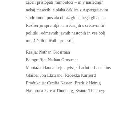
začeli pristopati mimoidoči – in v naslednjih
nekaj mesecih je plaha deklica z Aspergerjevim
sindromom postala obraz globalnega gibanja.
Režiser jo spremlja na srečanjih s svetovnimi
politiki, odmevnih javnih nastopih in vse bolj
množičnih uličnih protestih.
Režija: Nathan Grossman
Fotografija: Nathan Grossman
Montaža: Hanna Lejonqvist, Charlotte Landelius
Glasba: Jon Ekstrand, Rebekka Karijord
Produkcija: Cecilia Nessen, Fredrik Heinig
Nastopata: Greta Thunberg, Svante Thunberg