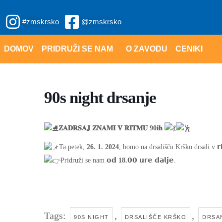
Skip
#zmskrsko
@zmskrsko
to
content
DOMOV
PRIDRUŽI SE NAM
O ZAVODU
CENIKI
90s night drsanje
𝐙𝐀𝐃𝐑𝐒𝐀𝐉 𝐙𝐍𝐀𝐌𝐈 𝐕 𝐑𝐈𝐓𝐌𝐔 90𝐢𝐡
Ta petek,
26. 1. 2024
, bomo na drsališču Krško drsali v 𝗿
Pridruži se nam 𝗼𝗱
18.𝟬𝟬
𝘂𝗿𝗲 𝗱𝗮𝗹𝗷𝗲.
Tags:
,
,
90S NIGHT
DRSALIŠČE KRŠKO
DRSA