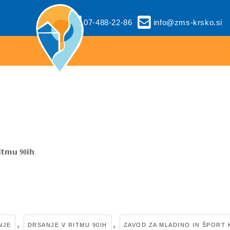
07-488-22-86
info@zms-krsko.si
𝘁𝗺𝘂
90
𝗶𝗵.
,
,
NJE
DRSANJE V RITMU 90IH
ZAVOD ZA MLADINO IN ŠPORT