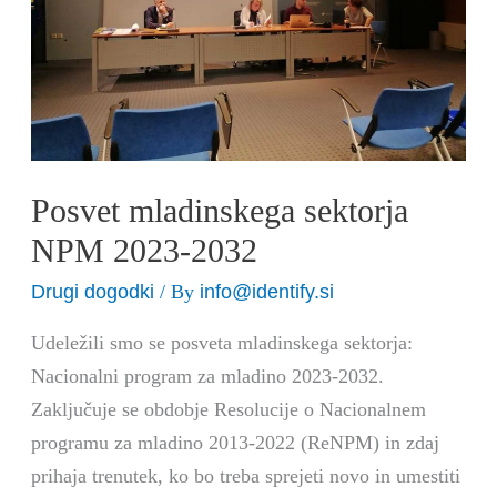
2032
Posvet mladinskega sektorja
NPM 2023-2032
Drugi dogodki
info@identify.si
/ By
Udeležili smo se posveta mladinskega sektorja:
Nacionalni program za mladino 2023-2032.
Zaključuje se obdobje Resolucije o Nacionalnem
programu za mladino 2013-2022 (ReNPM) in zdaj
prihaja trenutek, ko bo treba sprejeti novo in umestiti