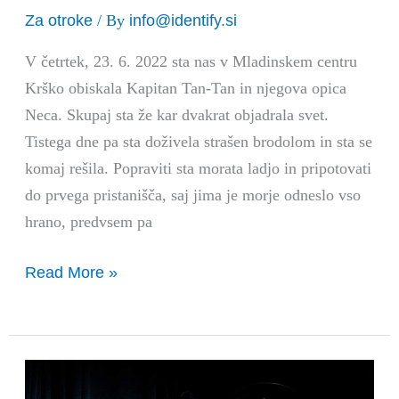
Za otroke
info@identify.si
/ By
V četrtek, 23. 6. 2022 sta nas v Mladinskem centru
Krško obiskala Kapitan Tan-Tan in njegova opica
Neca. Skupaj sta že kar dvakrat objadrala svet.
Tistega dne pa sta doživela strašen brodolom in sta se
komaj rešila. Popraviti sta morata ladjo in pripotovati
do prvega pristanišča, saj jima je morje odneslo vso
hrano, predvsem pa
Read More »
Koncert
Parnepar,