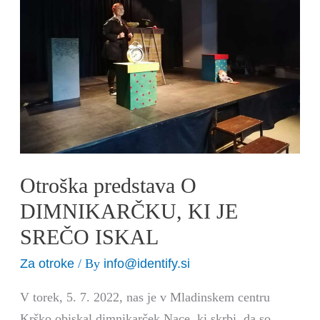
DIMNIKARČKU,
KI
JE
SREČO
ISKAL
Otroška predstava O
DIMNIKARČKU, KI JE
SREČO ISKAL
Za otroke
info@identify.si
/ By
V torek, 5. 7. 2022, nas je v Mladinskem centru
Krško obiskal dimnikarček Nace, ki skrbi, da so