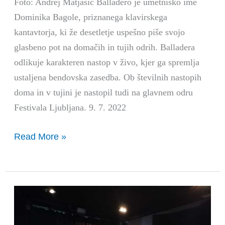
Foto: Andrej Matjašič Balladero je umetniško ime
Dominika Bagole, priznanega klavirskega
kantavtorja, ki že desetletje uspešno piše svojo
glasbeno pot na domačih in tujih odrih. Balladera
odlikuje karakteren nastop v živo, kjer ga spremlja
ustaljena bendovska zasedba. Ob številnih nastopih
doma in v tujini je nastopil tudi na glavnem odru
Festivala Ljubljana. 9. 7. 2022
Read More »
Otroška
predstava
O