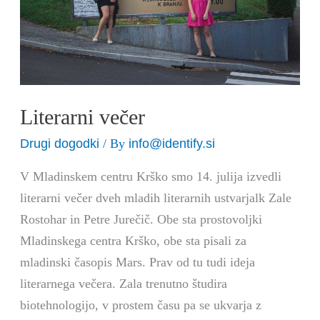
Literarni večer
Drugi dogodki
info@identify.si
/ By
V Mladinskem centru Krško smo 14. julija izvedli
literarni večer dveh mladih literarnih ustvarjalk Zale
Rostohar in Petre Jurečič. Obe sta prostovoljki
Mladinskega centra Krško, obe sta pisali za
mladinski časopis Mars. Prav od tu tudi ideja
literarnega večera. Zala trenutno študira
biotehnologijo, v prostem času pa se ukvarja z