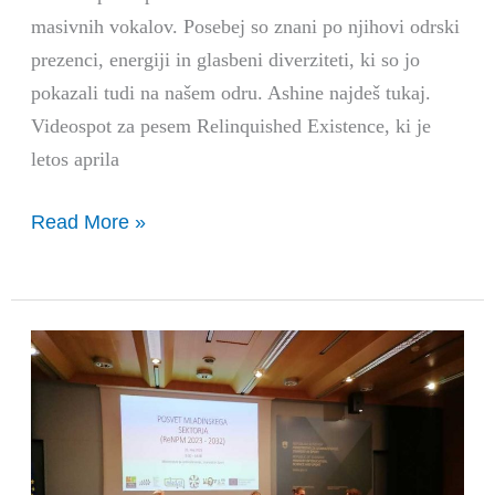
masivnih vokalov. Posebej so znani po njihovi odrski
prezenci, energiji in glasbeni diverziteti, ki so jo
pokazali tudi na našem odru. Ashine najdeš tukaj.
Videospot za pesem Relinquished Existence, ki je
letos aprila
Read More »
Posvet
mladinskega
sektorja
NPM
2023-