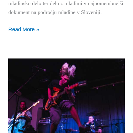
mladinsko delo ter delo z mladimi v najpomembnejši
dokument na področju mladine v Sloveniji.
Read More »
Koncert
Omega
sun,
Paranoise