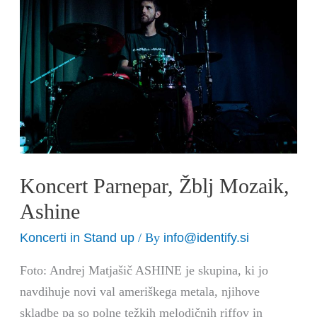
Žblj
Mozaik,
Ashine
Koncert Parnepar, Žblj Mozaik,
Ashine
Koncerti in Stand up
info@identify.si
/ By
Foto: Andrej Matjašič ASHINE je skupina, ki jo
navdihuje novi val ameriškega metala, njihove
skladbe pa so polne težkih melodičnih riffov in