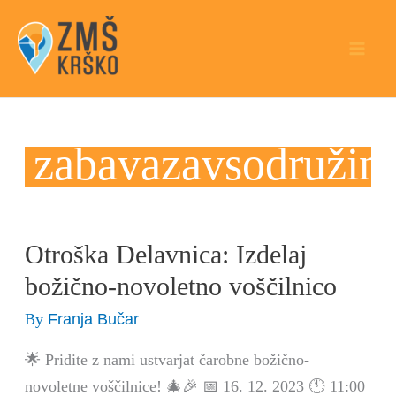
Skip
to
content
zabavazavsodružin
Otroška Delavnica: Izdelaj
Otroška
Delavnica:
božično-novoletno voščilnico
Izdelaj
Franja Bučar
By
božično-
novoletno
🌟 Pridite z nami ustvarjat čarobne božično-
voščilnico
novoletne voščilnice! 🎄🎉 📅 16. 12. 2023 🕚 11:00