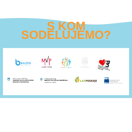
S KOM
SODELUJEMO?