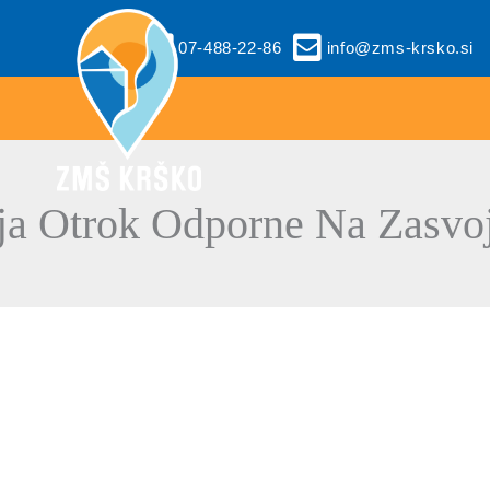
07-488-22-86
info@zms-krsko.si
a Otrok Odporne Na Zasvo