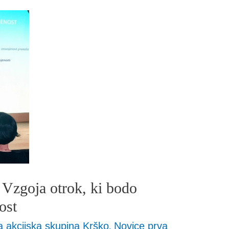
goja otrok, ki bodo
ost
a akcijska skupina Krško
,
Novice prva