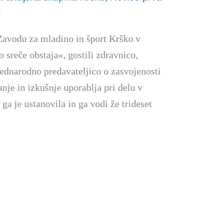
k
 Zavodu za mladino in šport Krško v
 sreče obstaja«, gostili zdravnico,
ednarodno predavateljico o zasvojenosti
nje in izkušnje uporablja pri delu v
a je ustanovila in ga vodi že trideset