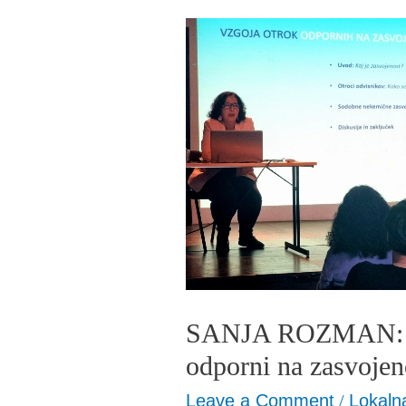
SANJA
ROZMAN:
Vzgoja
otrok,
ki
bodo
odporni
na
zasvojenost
SANJA ROZMAN: Vz
odporni na zasvojen
Leave a Comment
/
Lokaln