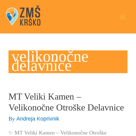
Skip
to
content
velikonočne
delavnice
MT Veliki Kamen –
MT
Veliki
Velikonočne Otroške Delavnice
Kamen
Andreja Koprivnik
By
–
Velikonočne
✨ MT Veliki Kamen – Velikonočne Otroške