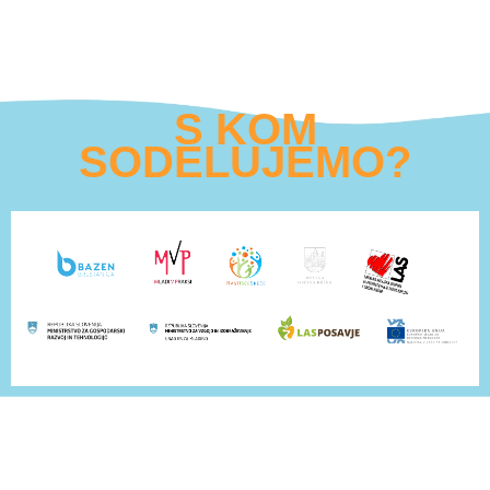
S KOM
SODELUJEMO?