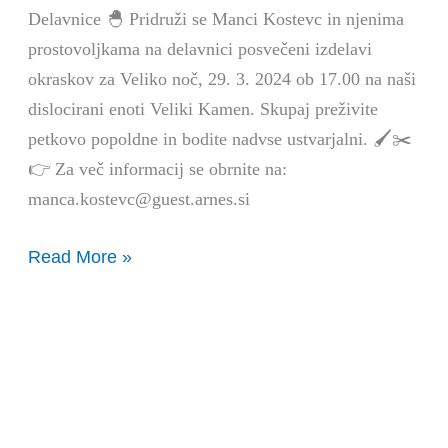
Otroške
Delavnice 🐣 Pridruži se Manci Kostevc in njenima
Delavnice
prostovoljkama na delavnici posvečeni izdelavi
okraskov za Veliko noč, 29. 3. 2024 ob 17.00 na naši
dislocirani enoti Veliki Kamen. Skupaj preživite
petkovo popoldne in bodite nadvse ustvarjalni. 🖌️✂️
👉 Za več informacij se obrnite na:
manca.kostevc@guest.arnes.si
Read More »