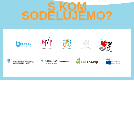
S KOM
SODELUJEMO?