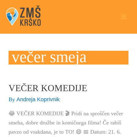
Skip
to
content
večer smeja
VEČER KOMEDIJE
VEČER
KOMEDIJE
Andreja Koprivnik
By
😂 VEČER KOMEDIJE 🎬 Pridi na sproščen večer
smeha, dobre družbe in komičnega filma! Če rabiš
pavzo od vsakdana, je to TO! 😄 📅 Datum: 21. 6.