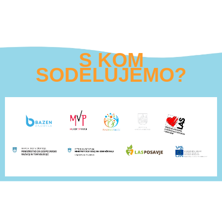
S KOM
SODELUJEMO?