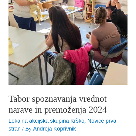
in
premoženja
2024
Tabor spoznavanja vrednot
narave in premoženja 2024
Lokalna akcijska skupina Krško
Novice prva
,
stran
Andreja Koprivnik
/ By