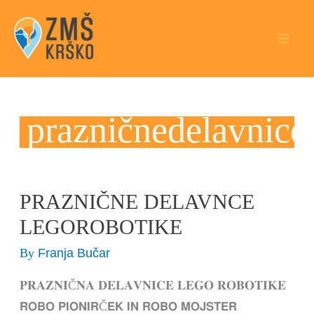
Skip
to
content
prazničnedelavnice
PRAZNIČNE DELAVNCE
PRAZNIČNE
DELAVNCE
LEGOROBOTIKE
LEGOROBOTIKE
Franja Bučar
By
𝐏𝐑𝐀𝐙𝐍𝐈Č𝐍𝐀 𝐃𝐄𝐋𝐀𝐕𝐍𝐈𝐂𝐄 𝐋𝐄𝐆𝐎 𝐑𝐎𝐁𝐎𝐓𝐈𝐊𝐄
𝗥𝗢𝗕𝗢 𝗣𝗜𝗢𝗡𝗜𝗥Č𝗘𝗞 𝗜𝗡 𝗥𝗢𝗕𝗢 𝗠𝗢𝗝𝗦𝗧𝗘𝗥