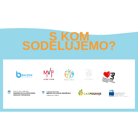
S KOM
SODELUJEMO?