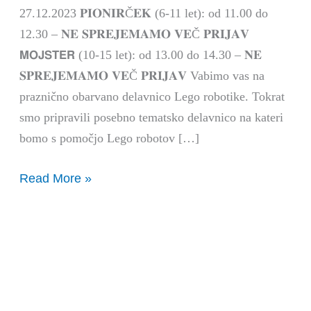
27.12.2023 𝐏𝐈𝐎𝐍𝐈𝐑Č𝐄𝐊 (6-11 let): od 11.00 do
12.30 – 𝐍𝐄 𝐒𝐏𝐑𝐄𝐉𝐄𝐌𝐀𝐌𝐎 𝐕𝐄Č 𝐏𝐑𝐈𝐉𝐀𝐕
𝗠𝗢𝗝𝗦𝗧𝗘𝗥 (10-15 let): od 13.00 do 14.30 – 𝐍𝐄
𝐒𝐏𝐑𝐄𝐉𝐄𝐌𝐀𝐌𝐎 𝐕𝐄Č 𝐏𝐑𝐈𝐉𝐀𝐕 Vabimo vas na
praznično obarvano delavnico Lego robotike. Tokrat
smo pripravili posebno tematsko delavnico na kateri
bomo s pomočjo Lego robotov […]
Read More »