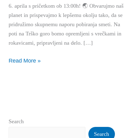
Trško
6. aprila s pričetkom ob 13:00h! 🌏 Obvarujmo naš
goro
planet in prispevajmo k lepšemu okolju tako, da se
pridružimo skupnemu naporu pobiranja smeti. Na
poti na Trško goro bomo opremljeni s vrečkami in
rokavicami, pripravljeni na delo. […]
Read More »
Search
Search