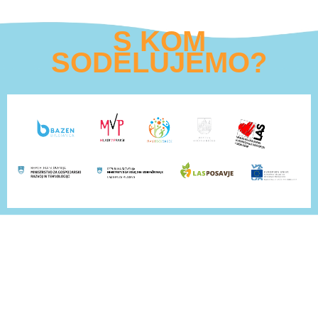
S KOM
SODELUJEMO?