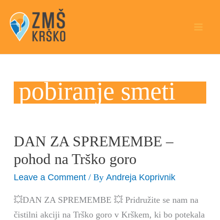
Skip
to
content
pobiranje smeti
DAN ZA SPREMEMBE –
DAN
ZA
pohod na Trško goro
SPREMEMBE
Leave a Comment
Andreja Koprivnik
/ By
–
pohod
💥DAN ZA SPREMEMBE 💥 Pridružite se nam na
na
čistilni akciji na Trško goro v Krškem, ki bo potekala