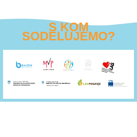
S KOM
SODELUJEMO?