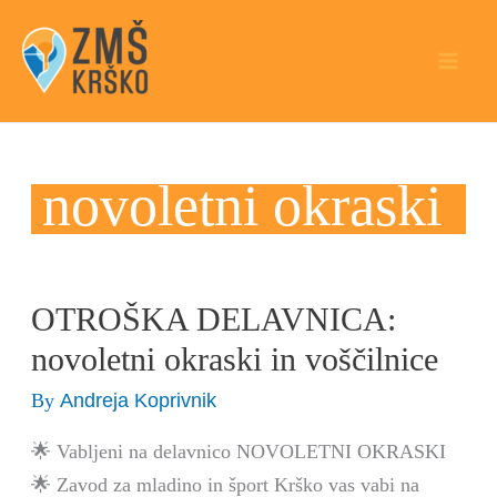
Skip
to
content
novoletni okraski
OTROŠKA DELAVNICA:
OTROŠKA
DELAVNICA:
novoletni okraski in voščilnice
novoletni
Andreja Koprivnik
By
okraski
in
🌟 Vabljeni na delavnico NOVOLETNI OKRASKI
voščilnice
🌟 Zavod za mladino in šport Krško vas vabi na