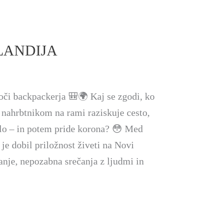
ELANDIJA
oči backpackerja 🎒🌍 Kaj se zgodi, ko
 nahrbtnikom na rami raziskuje cesto,
elo – in potem pride korona? 😳 Med
je dobil priložnost živeti na Novi
panje, nepozabna srečanja z ljudmi in