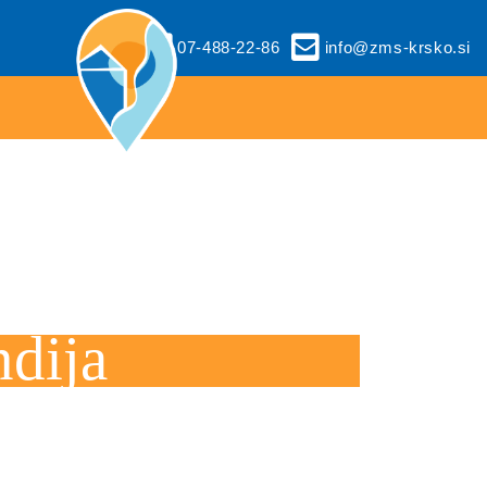
07-488-22-86
info@zms-krsko.si
ndija