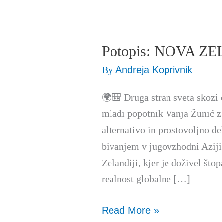
Potopis: NOVA Z
Potopis:
NOVA
By
Andreja Koprivnik
ZELANDIJA
🌍🎒 Druga stran sveta skozi 
mladi popotnik Vanja Žunić z
alternativo in prostovoljno d
bivanjem v jugovzhodni Aziji 
Zelandiji, kjer je doživel što
realnost globalne […]
Read More »