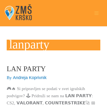
Skip
to
content
lanparty
LAN PARTY
LAN
PARTY
Andreja Koprivnik
By
🎮🔥 Si pripravljen se podati v svet igralskih
podvigov? 🕹️ Pridruži se nam na 𝗟𝗔𝗡 𝗣𝗔𝗥𝗧𝗬:
CS2, 𝗩𝗔𝗟𝗢𝗥𝗔𝗡𝗧, 𝗖𝗢𝗨𝗡𝗧𝗘𝗥𝗦𝗧𝗥𝗜𝗞𝗘🚀 📅