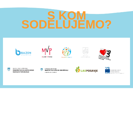
S KOM
SODELUJEMO?