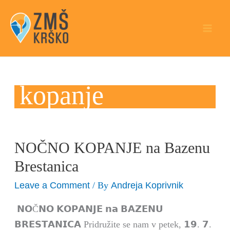
Skip
to
content
kopanje
NOČNO KOPANJE na Bazenu
NOČNO
KOPANJE
Brestanica
na
Leave a Comment
Andreja Koprivnik
/ By
Bazenu
Brestanica
𝗡𝗢Č𝗡𝗢 𝗞𝗢𝗣𝗔𝗡𝗝𝗘 𝗻𝗮 𝗕𝗔𝗭𝗘𝗡𝗨
𝗕𝗥𝗘𝗦𝗧𝗔𝗡𝗜𝗖𝗔 Pridružite se nam v petek, 𝟭𝟵. 𝟳.