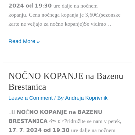
𝟮𝟬𝟮𝟰 𝗼𝗱 𝟭𝟵:𝟯𝟬 ure dalje na nočnem
kopanju. Cena nočnega kopanja je 3,60€.(sezonske
karte ne veljajo za nočno kopanje)Se vidimo…
Read More »
NOČNO KOPANJE na Bazenu
NOČNO
KOPANJE
Brestanica
na
Leave a Comment
Andreja Koprivnik
/ By
Bazenu
Brestanica
🏊‍♀️ 𝗡𝗢Č𝗡𝗢 𝗞𝗢𝗣𝗔𝗡𝗝𝗘 𝗻𝗮 𝗕𝗔𝗭𝗘𝗡𝗨
𝗕𝗥𝗘𝗦𝗧𝗔𝗡𝗜𝗖𝗔 🐟 👉Pridružite se nam v petek,
𝟭𝟳. 𝟳. 𝟮𝟬𝟮𝟰 𝗼𝗱 𝟭𝟵:𝟯𝟬 ure dalje na nočnem