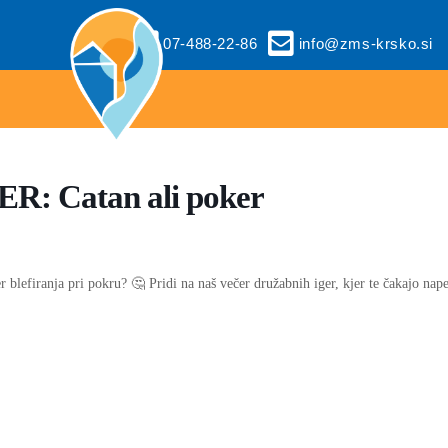
07-488-22-86
info@zms-krsko.si
 Catan ali poker
er blefiranja pri pokru? 🤔 Pridi na naš večer družabnih iger, kjer te čakajo nap