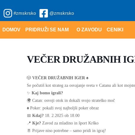
Skip
#zmskrsko
@zmskrsko
to
content
DOMOV
PRIDRUŽI SE NAM
O ZAVODU
CENIKI
VEČER DRUŽABNIH IGER:
🎲
VEČER DRUŽABNIH IGER
♠️
Se počutiš kot strateg za osvajanje sveta v Catanu ali kot mojst
✨
Kaj bomo igrali?
🌍 Catan: osvoji otok in dokaži svojo strateško moč
♠️ Poker: pokaži svoj najboljši poker obraz
📅
Kdaj?
18. 2.2025 ob 18.00
📍
Kje?
Zavod za mladino in šport Krško
🚪 Prijave niso potrebne – samo pridi in igraj!