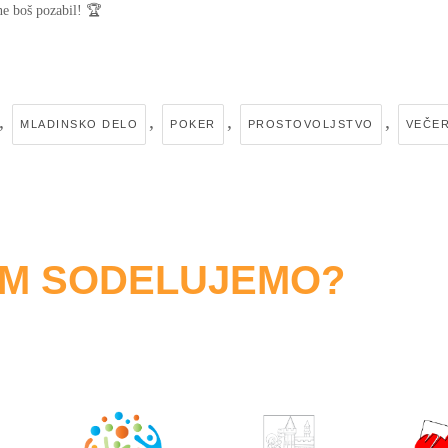
 ne boš pozabil! 🏆
,
,
,
,
MLADINSKO DELO
POKER
PROSTOVOLJSTVO
VEČER
OM SODELUJEMO?