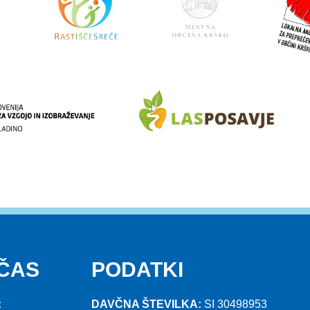
 ČAS
PODATKI
:
DAVČNA ŠTEVILKA:
SI 30498953