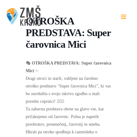
Skip
to
OTROŠKA
content
PREDSTAVA: Super
čarovnica Mici
🎭
OTROŠKA PREDSTAVA: Super čarovnica
Mici
✨
Dragi otroci in starši, vabljeni na čarobno
otroško predstavo “Super čarovnica Mici”, ki vas
bo navdušila s svojo iskrivo zgodbo o mali
poredni coprnici! 🧙‍♀️✨
Ta zabavna predstava obrne na glavo vse, kar
pričakujemo od čarovnic. Polna je napetih
preobratov, presenečenj, čarovnij in smeha.
Hkrati pa otroke spodbuja k razmisleku o