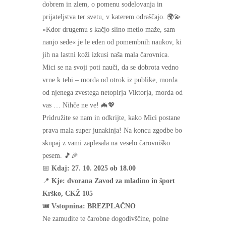
dobrem in zlem, o pomenu sodelovanja in
prijateljstva ter svetu, v katerem odraščajo. 🌍💫
»Kdor drugemu s kačjo slino metlo maže, sam
nanjo sede« je le eden od pomembnih naukov, ki
jih na lastni koži izkusi naša mala čarovnica.
Mici se na svoji poti nauči, da se dobrota vedno
vrne k tebi – morda od otrok iz publike, morda
od njenega zvestega netopirja Viktorja, morda od
vas … Nihče ne ve! 🦇💖
Pridružite se nam in odkrijte, kako Mici postane
prava mala super junakinja! Na koncu zgodbe bo
skupaj z vami zaplesala na veselo čarovniško
pesem. 🎵🎉
📅
Kdaj: 27. 10. 2025 ob 18.00
📍
Kje: dvorana Zavod za mladino in šport
Krško, CKŽ 105
🎟️
Vstopnina: BREZPLAČNO
Ne zamudite te čarobne dogodivščine, polne