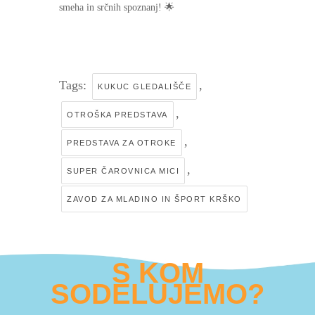
smeha in srčnih spoznanj! 🌟
Tags:
,
KUKUC GLEDALIŠČE
,
OTROŠKA PREDSTAVA
,
PREDSTAVA ZA OTROKE
,
SUPER ČAROVNICA MICI
ZAVOD ZA MLADINO IN ŠPORT KRŠKO
S KOM
SODELUJEMO?