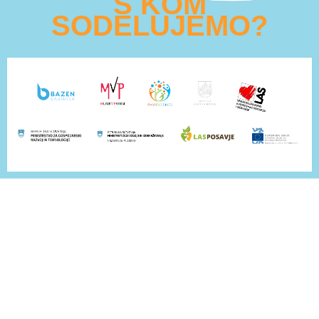
S KOM
SODELUJEMO?