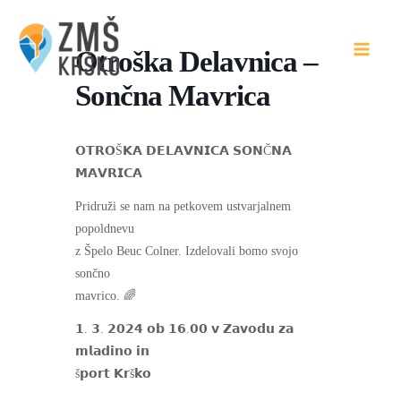
Skip
to
Otroška Delavnica –
content
Sončna Mavrica
𝗢𝗧𝗥𝗢Š𝗞𝗔 𝗗𝗘𝗟𝗔𝗩𝗡𝗜𝗖𝗔 𝗦𝗢𝗡Č𝗡𝗔
𝗠𝗔𝗩𝗥𝗜𝗖𝗔
Pridruži se nam na petkovem ustvarjalnem
popoldnevu
z Špelo Beuc Colner. Izdelovali bomo svojo
sončno
mavrico. 🌈
𝟭. 𝟯. 𝟮𝟬𝟮𝟰 𝗼𝗯 𝟭𝟲.𝟬𝟬 𝘃 𝗭𝗮𝘃𝗼𝗱𝘂 𝘇𝗮
𝗺𝗹𝗮𝗱𝗶𝗻𝗼 𝗶𝗻
š𝗽𝗼𝗿𝘁 𝗞𝗿š𝗸𝗼