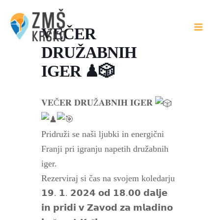
Skip
to
VEČER
content
DRUŽABNIH
IGER ♟🎲
𝐕𝐄Č𝐄𝐑 𝐃𝐑𝐔Ž𝐀𝐁𝐍𝐈𝐇 𝐈𝐆𝐄𝐑
Pridruži se naši ljubki in energični
Franji pri igranju napetih družabnih
iger.
Rezerviraj si čas na svojem koledarju
𝟭𝟵. 𝟭. 𝟮𝟬𝟮𝟰 𝗼𝗱 𝟭𝟴.𝟬𝟬 𝗱𝗮𝗹𝗷𝗲
𝗶𝗻 𝗽𝗿𝗶𝗱𝗶 𝘃 𝗭𝗮𝘃𝗼𝗱 𝘇𝗮 𝗺𝗹𝗮𝗱𝗶𝗻𝗼