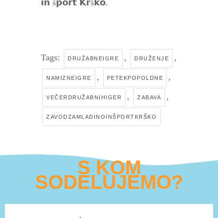
𝗶𝗻 š𝗽𝗼𝗿𝘁 𝗞𝗿š𝗸𝗼.
Tags:
,
,
DRUŽABNEIGRE
DRUŽENJE
,
,
NAMIZNEIGRE
PETEKPOPOLDNE
,
,
VEČERDRUŽABNIHIGER
ZABAVA
ZAVODZAMLADINOINŠPORTKRŠKO
S KOM
SODELUJEMO?