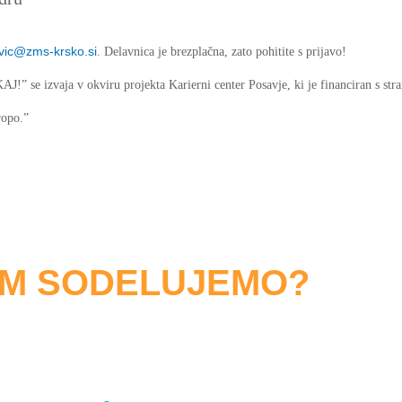
vic@zms-krsko.si
. Delavnica je brezplačna, zato pohitite s prijavo!
” se izvaja v okviru projekta Karierni center Posavje, ki je financiran s st
ropo.”
OM SODELUJEMO?