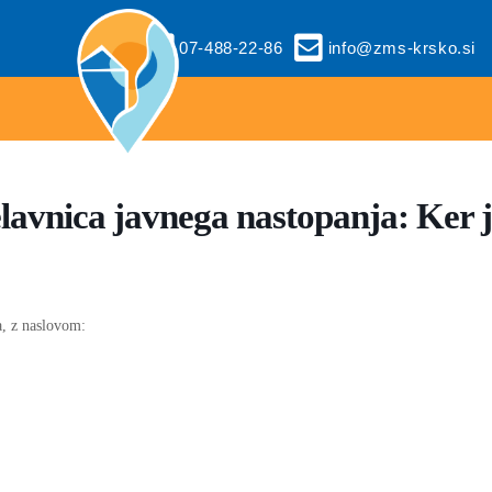
07-488-22-86
info@zms-krsko.si
delavnica javnega nastopanja: K
a, z naslovom: