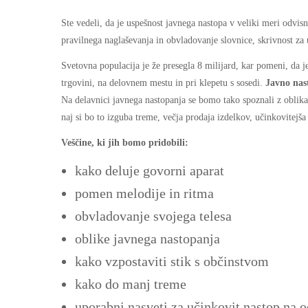
Ste vedeli, da je uspešnost javnega nastopa v veliki meri odvi
pravilnega naglaševanja in obvladovanje slovnice, skrivnost za
Svetovna populacija je že presegla 8 milijard, kar pomeni, da 
trgovini, na delovnem mestu in pri klepetu s sosedi.
Javno nast
Na delavnici javnega nastopanja se bomo tako spoznali z oblikam
naj si bo to izguba treme, večja prodaja izdelkov, učinkovitej
Veščine, ki jih bomo pridobili:
kako deluje govorni aparat
pomen melodije in ritma
obvladovanje svojega telesa
oblike javnega nastopanja
kako vzpostaviti stik s občinstvom
kako do manj treme
uporabni nasveti za učinkovit nastop na 