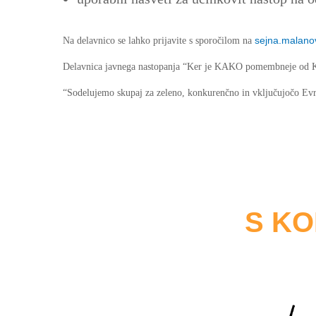
sejna.malano
Na delavnico se lahko prijavite s sporočilom na
Delavnica javnega nastopanja “Ker je KAKO pomembneje od KAJ!
“Sodelujemo skupaj za zeleno, konkurenčno in vključujočo Ev
S K