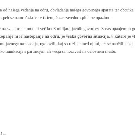
sna od našega vedenja na odru, obvladanja našega govornega aparata ter občutka
 uspeh se namreč skriva v tistem, česar zavedno sploh ne opazimo.
je na svetu trenutno tudi več kot 8 milijard javnih govorcev. Z nastopanjem in 
opanje ni le nastopanje na odru, je vsaka govorna situacija, v katero je vk
i javnega nastopanja, ugotovili, kaj so razlike med njimi, ter se naučili nekaj 
ša komunikacija s partnerjem ali večja samozavest na delovnem mestu.
odru