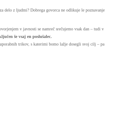
 za delo z ljudmi? Dobrega govorca ne odlikuje le poznavanje
govorjenjem v javnosti se namreč srečujemo vsak dan – tudi v
ljučen še vsaj en poslušalec.
uporabnih trikov, s katerimi bomo lažje dosegli svoj cilj – pa