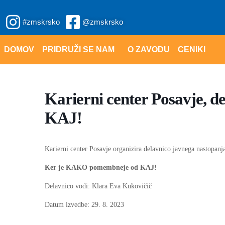
Skip
#zmskrsko
@zmskrsko
to
content
DOMOV
PRIDRUŽI SE NAM
O ZAVODU
CENIKI
Karierni center Posavje, 
KAJ!
Karierni center Posavje organizira delavnico javnega nastopanj
Ker je KAKO pomembneje od KAJ!
Delavnico vodi: Klara Eva Kukovičič
Datum izvedbe: 29. 8. 2023