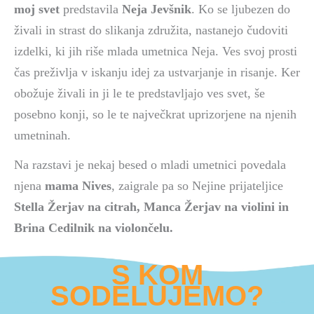
moj svet
predstavila
Neja Jevšnik
. Ko se ljubezen do
živali in strast do slikanja združita, nastanejo čudoviti
izdelki, ki jih riše mlada umetnica Neja. Ves svoj prosti
čas preživlja v iskanju idej za ustvarjanje in risanje. Ker
obožuje živali in ji le te predstavljajo ves svet, še
posebno konji, so le te največkrat uprizorjene na njenih
umetninah.
Na razstavi je nekaj besed o mladi umetnici povedala
njena
mama
Nives
, zaigrale pa so Nejine prijateljice
Stella Žerjav na citrah, Manca Žerjav na violini in
Brina Cedilnik na violončelu.
S KOM
SODELUJEMO?