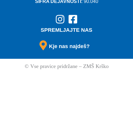
ŠIFRA DEJAVNOSTI:
90.040
SPREMLJAJTE NAS
Kje nas najdeš?
© Vse pravice pridržane – ZMŠ Krško