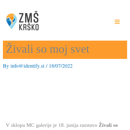
Skip
to
content
Živali so moj svet
By
info@identify.si
/
18/07/2022
V sklopu MC galerije je 18. junija razstavo
Živali so