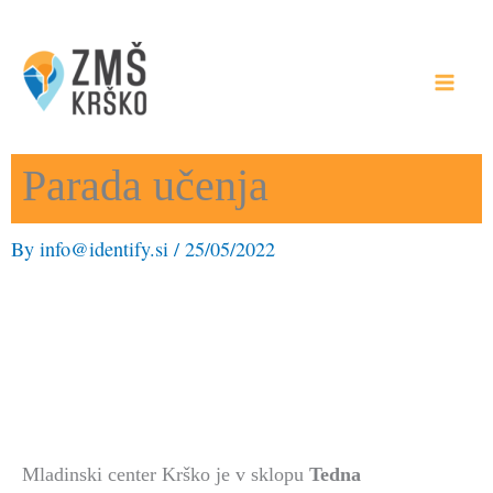
Skip
to
content
Parada učenja
By
info@identify.si
/
25/05/2022
Mladinski center Krško je v sklopu
Tedna